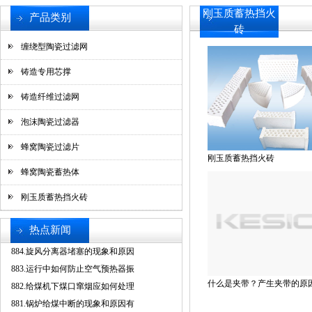
刚玉质蓄热挡火
产品类别
砖
缠绕型陶瓷过滤网
铸造专用芯撑
铸造纤维过滤网
泡沫陶瓷过滤器
蜂窝陶瓷过滤片
刚玉质蓄热挡火砖
蜂窝陶瓷蓄热体
刚玉质蓄热挡火砖
热点新闻
884.旋风分离器堵塞的现象和原因
883.运行中如何防止空气预热器振
什么是夹带？产生夹带的原
882.给煤机下煤口窜烟应如何处理
881.锅炉给煤中断的现象和原因有